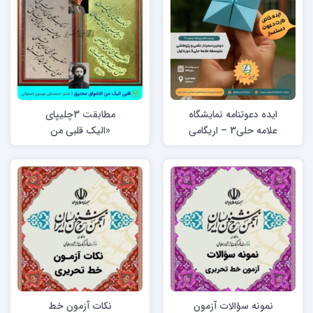
ایده دعوتنامه نمایشگاه
مطابقت 3چلیپای
علامه حلی3 – اریگامی
«الیک قلبی من
پیپرکرفت
الاشواق محترق» استاد
امیرخانی
نمونه سؤالات آزمون
نکات آزمون خط