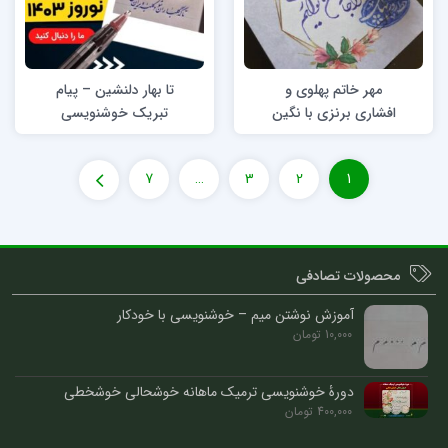
مهر خاتم پهلوی و
تا بهار دلنشین – پیام
افشاری برنزی با نگین
تبریک خوشنویسی
– بنام هنرمند
زوج هنری نوین‌تحریر
خوشنویس خانم
– نوروز مبارک
7
…
3
2
1
روزبهانی
محصولات تصادفی
آموزش نوشتن میم – خوشنویسی با خودکار
10,000
تومان
دورۀ خوشنویسی ترمیک ماهانه خوشحالی خوشخطی
400,000
تومان