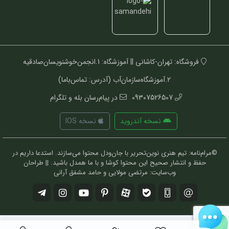
فروشگاه: تهران-کاشانی || آموزشگاه: 1.انجمن‌خوشنویسان‌صادقیه
2.آموزشگاه‌سازمان‌آب (آدرس: تماس‌باما)
09307526507
در پیام‌رسان بله و تلگرام
نسخه آندروید
نسخه IOS
©مرام‌نامه: تیم هنری نوین‌تحریر با جان‌ودل محتوا می‌سازند. استدعا داریم در
حفظ و انتشار صحیح این محتوا کوشا و با ما همدل باشید. || طراحان
وب‌سایت: مرتضی مولایی و حامد مشفق آرانی