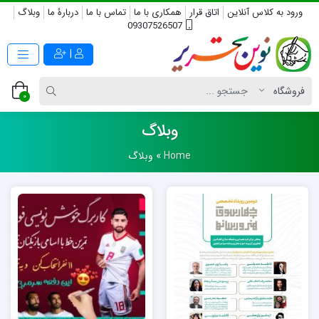
ورود به کلاس آنلاین
اتاق قرار
همکاری با ما
تماس با ما
دربارۀ ما
وبلاگ
09307526507
|
0
وبلاگ
Home
»
وبلاگ