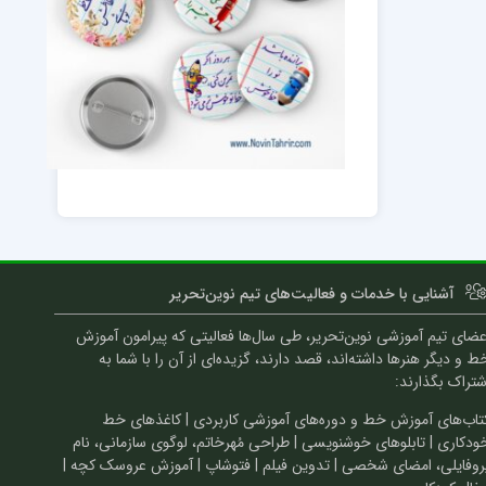
آشنایی با خدمات و فعالیت‌های تیم نوین‌تحریر
عضای تیم آموزشی نوین‌تحریر، طی سال‌ها فعالیتی که پیرامون آموزش
ط و دیگر هنرها داشته‌اند، قصد دارند، گزیده‌ای از آن را با شما به
شتراک بگذارند:
تاب‌های آموزش خط و دوره‌های آموزشی کاربردی | کاغذهای خط
ودکاری | تابلوهای خوشنویسی | طراحی مُهرخاتم، لوگوی سازمانی، نام
روفایلی، امضای شخصی | تدوین فیلم | فتوشاپ | آموزش عروسک کچه |