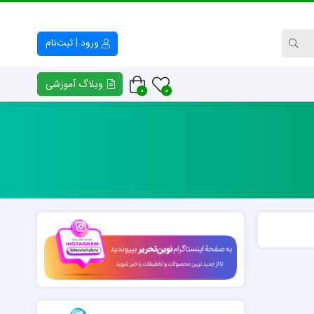
ورود | ثبت‌نام
وبلاگ آموزشی
0
0
کتاب راهنمای معلم و والدین
فایل خوشنیوسی – وکتور خط
پلنر افق
انواع بسم الله الرّحمن الرّحیم
فرهنگ و هنر هفتم
انواع تابلوهای سوره حمد
کتابچه کلاس خط مدرسه مفید
امضای اساتید خوشنویسی
کتابچه کلاس خط مدرسه روشنگر
خوشنویسی «ن و القلم»
نمونه‌های خوشنویسی «منت خدای را عزوجل»