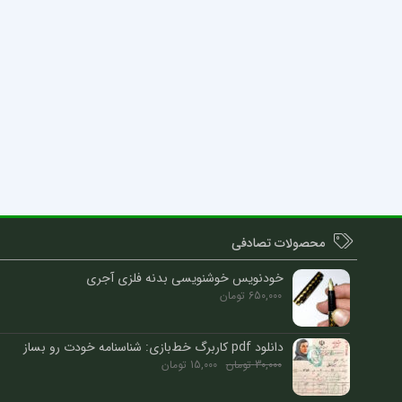
محصولات تصادفی
خودنویس خوشنویسی بدنه فلزی آجری
650,000
تومان
دانلود pdf کاربرگ خط‌بازی: شناسنامه خودت رو بساز
30,000
تومان
15,000
تومان