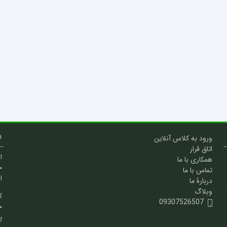
ورود به کلاس آنلاین
اتاق قرار
ا
همکاری با ما
خ
تماس با ما
ا
دربارۀ ما
وبلاگ
ک
09307526507
خ
پ