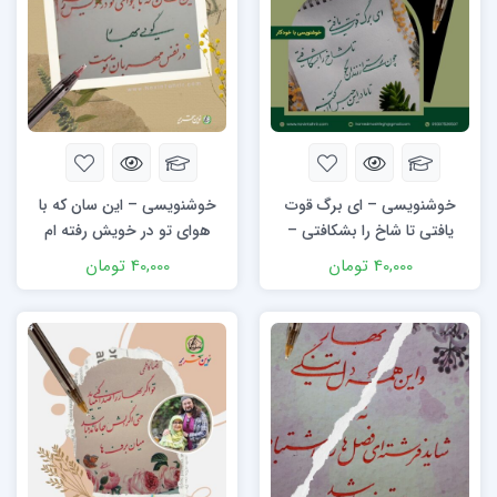
خوشنویسی – ای برگ قوت
خوشنویسی – این سان که با
یافتی تا شاخ را بشکافتی –
هوای تو در خویش رفته ام
مولانا
گویی بهار در نفس مهربان
40,000
تومان
40,000
تومان
توست