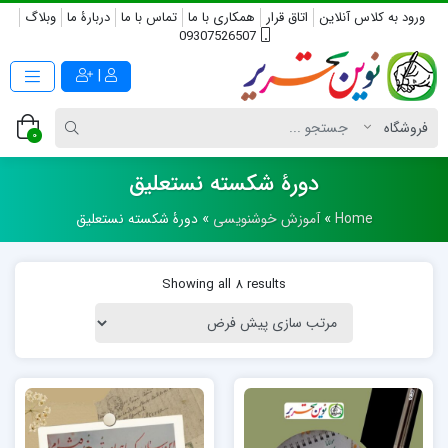
ورود به کلاس آنلاین
اتاق قرار
همکاری با ما
تماس با ما
دربارۀ ما
وبلاگ
09307526507
|
0
دورۀ شکسته نستعلیق
Home
»
آموزش خوشنویسی
»
دورۀ شکسته نستعلیق
Showing all 8 results