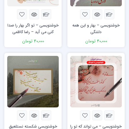
خوشنویسی – بهار و این همه
خوشنویسی – تو اگر بهار را صدا
دلتنگی
کنی می آید – رضا کاظمی
40,000
تومان
40,000
تومان
خوشنویسی – می تواند که تو را
خوشنویسی شکسته نستلعیق