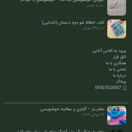
10,000
تومان
کتاب خطاط شو دوم دبستان (ابتدایی)
345,000
تومان
ورود به کلاس آنلاین
اتاق قرار
همکاری با ما
تماس با ما
دربارۀ ما
وبلاگ
09307526507
معلم یار – گل‏بازی و سفالینه خوش‏نویسی
23 جولای 2024
معلم یار – کاربرگ متن آهنگ بهنام بانی برای زخم کاری