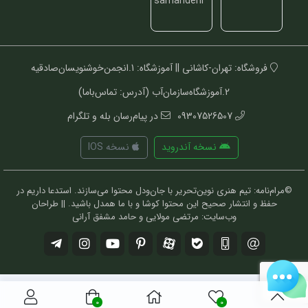
فروشگاه: تهران-کاشانی || آموزشگاه: 1.انجمن‌خوشنویسان‌صادقیه
2.آموزشگاه‌سازمان‌آب (آدرس: تماس‌باما)
09307526507
در پیام‌رسان بله و تلگرام
نسخه آندروید
نسخه IOS
©مرام‌نامه: تیم هنری نوین‌تحریر با جان‌ودل محتوا می‌سازند. استدعا داریم در
حفظ و انتشار صحیح این محتوا کوشا و با ما همدل باشید. || طراحان
وب‌سایت: مرتضی مولایی و حامد مشفق آرانی
0
0