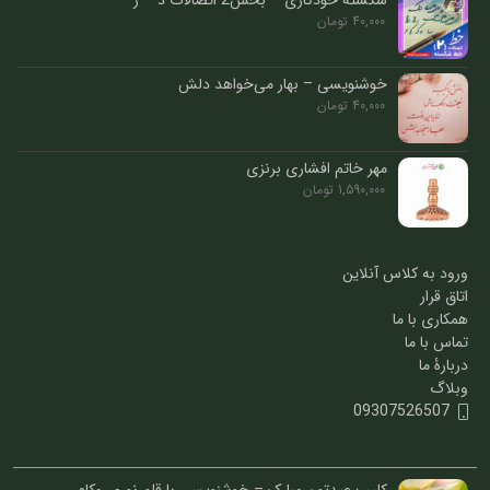
شکسته خودکاری – بخش2 اتصالات د – ر
40,000
تومان
خوشنویسی – بهار می‌خواهد دلش
40,000
تومان
مهر خاتم افشاری برنزی
1,590,000
تومان
ورود به کلاس آنلاین
اتاق قرار
همکاری با ما
تماس با ما
دربارۀ ما
وبلاگ
09307526507