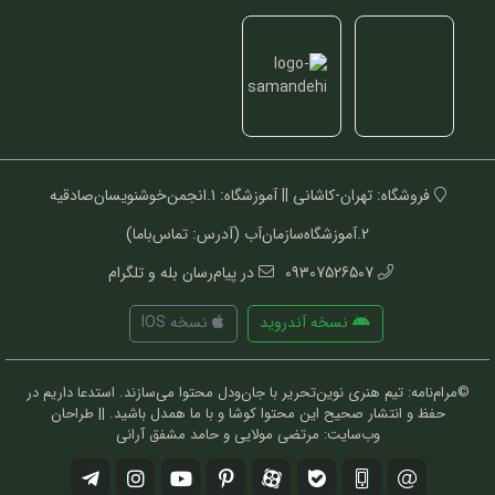
فروشگاه: تهران-کاشانی || آموزشگاه: 1.انجمن‌خوشنویسان‌صادقیه
2.آموزشگاه‌سازمان‌آب (آدرس: تماس‌باما)
09307526507
در پیام‌رسان بله و تلگرام
نسخه آندروید
نسخه IOS
©مرام‌نامه: تیم هنری نوین‌تحریر با جان‌ودل محتوا می‌سازند. استدعا داریم در
حفظ و انتشار صحیح این محتوا کوشا و با ما همدل باشید. || طراحان
وب‌سایت: مرتضی مولایی و حامد مشفق آرانی