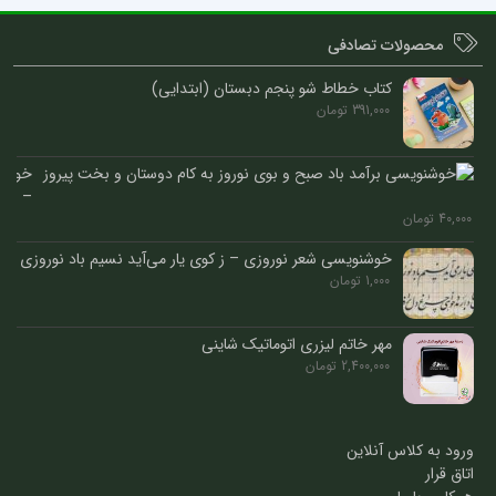
محصولات تصادفی
کتاب خطاط شو پنجم دبستان (ابتدایی)
391,000
تومان
خوشن
–
40,000
تومان
بر
آمد
خوشنویسی شعر نوروزی – ز کوی یار می‌آید نسیم باد نوروزی
باد
1,000
تومان
صبح
و
بوی
مهر خاتم لیزری اتوماتیک شاینی
نوروز
2,400,000
تومان
ورود به کلاس آنلاین
اتاق قرار