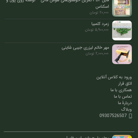
فایل PDF تمرین خوشنویسی هوش مالی – نوشته روی پول و
اسکناس
20,000
تومان
زمرد کلمبیا
5,900,000
تومان
مهر خاتم لیزری جیبی شاینی
2,000,000
تومان
ورود به کلاس آنلاین
اتاق قرار
همکاری با ما
تماس با ما
دربارۀ ما
وبلاگ
09307526507