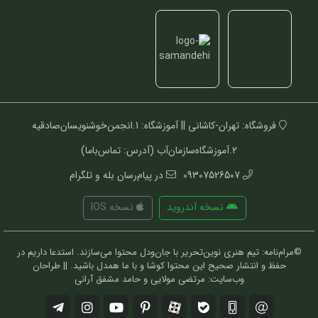
فروشگاه: تهران-کاشانی || آموزشگاه: 1.انجمن‌خوشنویسان‌صادقیه
2.آموزشگاه‌سازمان‌آب (آدرس: تماس‌باما)
09307526507
در پیام‌رسان بله و تلگرام
نسخه آندروید
نسخه IOS
©مرام‌نامه: تیم هنری نوین‌تحریر با جان‌ودل محتوا می‌سازند. استدعا داریم در
حفظ و انتشار صحیح این محتوا کوشا و با ما همدل باشید. || طراحان
وب‌سایت: مرتضی مولایی و حامد مشفق آرانی