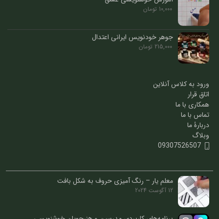
10,000
تومان
جوهر خودنویس ایرانی اعتدال
215,000
تومان
ورود به کلاس آنلاین
اتاق قرار
همکاری با ما
تماس با ما
دربارۀ ما
وبلاگ
09307526507
معلم یار – رنگ آمیزی حروف به شکل بافت
12 آگوست 2024
برنامه‌های کاربردی مدرسین و هنرجویان خوشنویسی