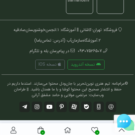
فروشگاه: تهران-کاشانی || آموزشگاه: 1.انجمن‌خوشنویسان‌صادقیه
2.آموزشگاه‌سازمان‌آب (آدرس: تماس‌باما)
09307526507
در پیام‌رسان بله و تلگرام
نسخه آندروید
نسخه IOS
©مرام‌نامه: تیم هنری نوین‌تحریر با جان‌ودل محتوا می‌سازند. استدعا داریم در
حفظ و انتشار صحیح این محتوا کوشا و با ما همدل باشید. || طراحان
وب‌سایت: مرتضی مولایی و حامد مشفق آرانی
0
0