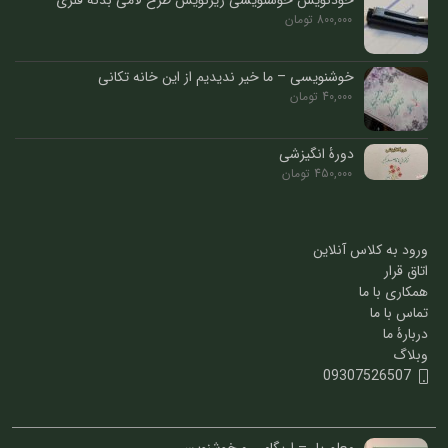
خودنویس خوشنویسی ریزنویس طرح لامی بدنه فلزی
800,000
تومان
خوشنویسی – ما خیر ندیدیم از این خانه تکانی
40,000
تومان
دورۀ انگیزشی
450,000
تومان
ورود به کلاس آنلاین
اتاق قرار
همکاری با ما
تماس با ما
دربارۀ ما
وبلاگ
09307526507