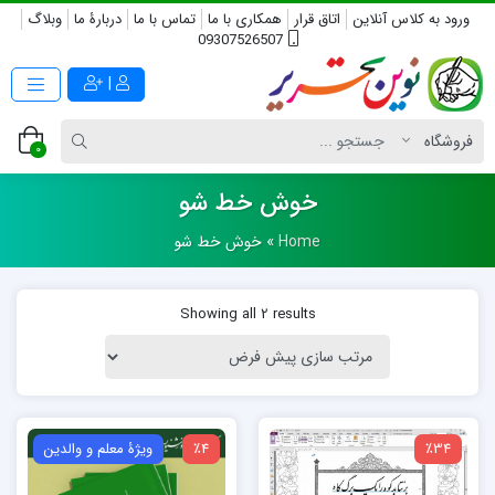
ورود به کلاس آنلاین
اتاق قرار
همکاری با ما
تماس با ما
دربارۀ ما
وبلاگ
09307526507
|
0
خوش خط شو
Home
»
خوش خط شو
Showing all 2 results
٪34
٪4
ویژۀ معلم و والدین