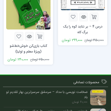
درس 4 – بر نتابد کوه را یک
برگ کاه
299,000
تومان
450,000
تومان
کتاب بازی‌کن خوش‌خط‌شو
(ویژۀ معلم و اولیا)
240,000
تومان
250,000
تومان
محصولات تصادفی
ضخامت نویسی با مداد – سرمشق سرسبزترین بهار تقدیم تو
باد
20,000
تومان