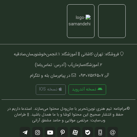
فروشگاه: تهران-کاشانی || آموزشگاه: 1.انجمن‌خوشنویسان‌صادقیه
2.آموزشگاه‌سازمان‌آب (آدرس: تماس‌باما)
09307526507
در پیام‌رسان بله و تلگرام
نسخه آندروید
نسخه IOS
©مرام‌نامه: تیم هنری نوین‌تحریر با جان‌ودل محتوا می‌سازند. استدعا داریم در
حفظ و انتشار صحیح این محتوا کوشا و با ما همدل باشید. || طراحان
وب‌سایت: مرتضی مولایی و حامد مشفق آرانی