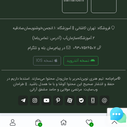
فروشگاه: تهران-کاشانی || آموزشگاه: 1.انجمن‌خوشنویسان‌صادقیه
2.آموزشگاه‌سازمان‌آب (آدرس: تماس‌باما)
09307526507
در پیام‌رسان بله و تلگرام
نسخه آندروید
نسخه IOS
©مرام‌نامه: تیم هنری نوین‌تحریر با جان‌ودل محتوا می‌سازند. استدعا داریم در
حفظ و انتشار صحیح این محتوا کوشا و با ما همدل باشید. || طراحان
وب‌سایت: مرتضی مولایی و حامد مشفق آرانی
0
0