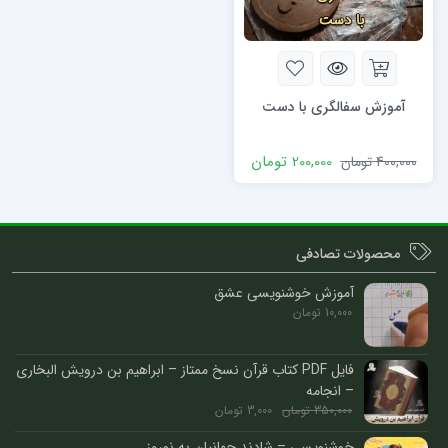
آموزش سفالگری با دست
200,000
تومان
400,000
تومان
محصولات تصادفی
آموزش خوشنویسی عشق
10,000
تومان
فایل PDF کتاب قرآن نسخ ممتاز – ابراهیم بن درویش البخاری
– انجامه
350,000
تومان
3,000
تومان
خوشنویسی – شادند جهانیان به نوروز