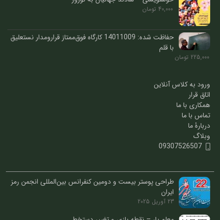
40,000
تومان
حفاظت شده: 14011009 کارگاه فوق‌ممتاز قرارومدار نستعلیق
با قلم
225,000
تومان
ورود به کلاس آنلاین
اتاق قرار
همکاری با ما
تماس با ما
دربارۀ ما
وبلاگ
09307526507
طراحی پوستر بیست و دومین کنفرانس بین‌المللی انجمن رمز
ایران
23 آوریل 2025
معلم یار – نقطه بازی و تغییر دستخط