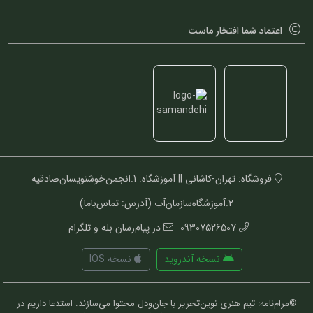
اعتماد شما افتخار ماست
فروشگاه: تهران-کاشانی || آموزشگاه: 1.انجمن‌خوشنویسان‌صادقیه
2.آموزشگاه‌سازمان‌آب (آدرس: تماس‌باما)
09307526507
در پیام‌رسان بله و تلگرام
نسخه آندروید
نسخه IOS
©مرام‌نامه: تیم هنری نوین‌تحریر با جان‌ودل محتوا می‌سازند. استدعا داریم در