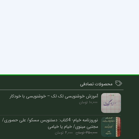
محصولات تصادفی
آموزش خوشنویسی لک لک – خوشنویسی با خودکار
10,000
تومان
نوروزنامه خیام- 4کتاب: دستنویس مسکو/ علی حصوری/
مجتبی مینوی/ خیام یا خیامی
350,000
تومان
4,000
تومان