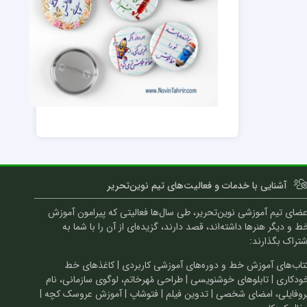
آشنایی با خدمات و فعالیت‌های تیم نوین‌تحریر
عضای تیم آموزشی نوین‌تحریر، طی سال‌ها فعالیتی که پیرامون آموزش
ط و دیگر هنرها داشته‌اند، قصد دارند، گزیده‌ای از آن را با شما به
شتراک بگذارند:
تاب‌های آموزش خط و دوره‌های آموزشی کاربردی | کاغذهای خط
ودکاری | تابلوهای خوشنویسی | طراحی مُهرخاتم، لوگوی سازمانی، نام
روفایلی، امضای شخصی | تدوین فیلم | فتوشاپ | آموزش عروسک کچه |