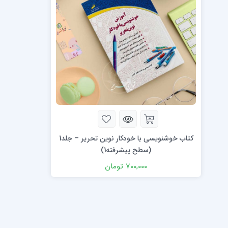
دورۀ کرسیو1
خط تحریری (
دورۀ کرسیو2
ضخامت نویسی 
کاپرپلیت با قلم
کاپرپلیت با خودکار
کتاب خوشنویسی با خودکار نوین تحریر – جلد1
(سطح پیشرفته1)
700,000
تومان