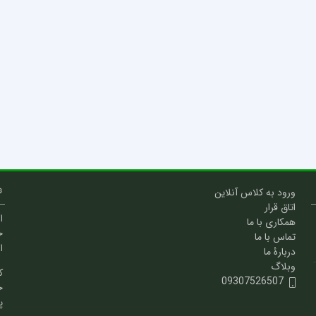
ورود به کلاس آنلاین
اتاق قرار
ا
همکاری با ما
خ
تماس با ما
ا
دربارۀ ما
وبلاگ
ک
09307526507
خ
پ