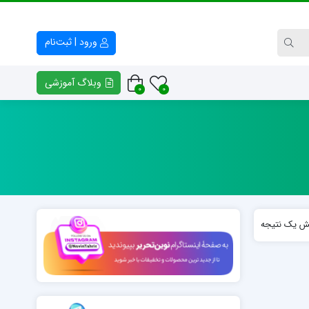
ورود | ثبت‌نام
وبلاگ آموزشی
0
0
کتاب راهنمای معلم و والدین
فایل خوشنیوسی – وکتور خط
پلنر افق
انواع بسم الله الرّحمن الرّحیم
فرهنگ و هنر هفتم
انواع تابلوهای سوره حمد
کتابچه کلاس خط مدرسه مفید
امضای اساتید خوشنویسی
ش یک نتیجه
کتابچه کلاس خط مدرسه روشنگر
خوشنویسی «ن و القلم»
نمونه‌های خوشنویسی «منت خدای را عزوجل»