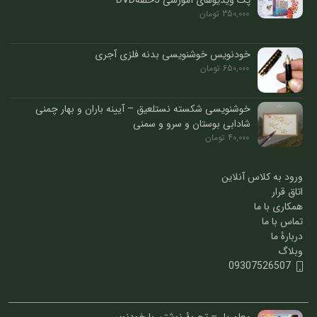
پک ویدیوهای آموزشی 3حلقهDVD
350,000
تومان
خودنویس خوشنویسی بدنه فلزی آجری
650,000
تومان
خوشنویسی شکسته نستلعیق – آیینه باران و بهار چمنی
شادابی بوستان و سرو و سمنی
40,000
تومان
ورود به کلاس آنلاین
اتاق قرار
همکاری با ما
تماس با ما
دربارۀ ما
وبلاگ
09307526507