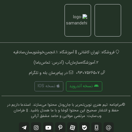
فروشگاه: تهران-کاشانی || آموزشگاه: 1.انجمن‌خوشنویسان‌صادقیه
2.آموزشگاه‌سازمان‌آب (آدرس: تماس‌باما)
09307526507
در پیام‌رسان بله و تلگرام
نسخه آندروید
نسخه IOS
©مرام‌نامه: تیم هنری نوین‌تحریر با جان‌ودل محتوا می‌سازند. استدعا داریم در
حفظ و انتشار صحیح این محتوا کوشا و با ما همدل باشید. || طراحان
وب‌سایت: مرتضی مولایی و حامد مشفق آرانی