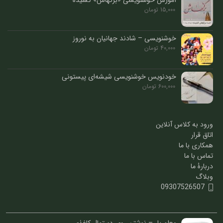
آموزش خوشنویسی «برگهاش» کشیده
15,000
تومان
خوشنویسی – شادند جهانیان به نوروز
40,000
تومان
خودنویس خوشنویسی شیشه‌ای پیستونی
600,000
تومان
ورود به کلاس آنلاین
اتاق قرار
همکاری با ما
تماس با ما
دربارۀ ما
وبلاگ
09307526507