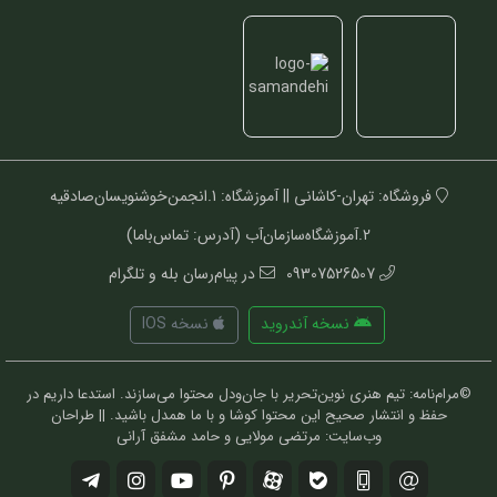
فروشگاه: تهران-کاشانی || آموزشگاه: 1.انجمن‌خوشنویسان‌صادقیه
2.آموزشگاه‌سازمان‌آب (آدرس: تماس‌باما)
09307526507
در پیام‌رسان بله و تلگرام
نسخه آندروید
نسخه IOS
©مرام‌نامه: تیم هنری نوین‌تحریر با جان‌ودل محتوا می‌سازند. استدعا داریم در
حفظ و انتشار صحیح این محتوا کوشا و با ما همدل باشید. || طراحان
وب‌سایت: مرتضی مولایی و حامد مشفق آرانی