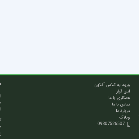
ورود به کلاس آنلاین
اتاق قرار
ا
همکاری با ما
خ
تماس با ما
ا
دربارۀ ما
وبلاگ
ک
09307526507
خ
پ