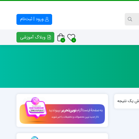
ورود | ثبت‌نام
وبلاگ آموزشی
0
0
کتاب راهنمای معلم و والدین
فایل خوشنیوسی – وکتور خط
پلنر افق
انواع بسم الله الرّحمن الرّحیم
فرهنگ و هنر هفتم
انواع تابلوهای سوره حمد
کتابچه کلاس خط مدرسه مفید
امضای اساتید خوشنویسی
ش یک نتیجه
کتابچه کلاس خط مدرسه روشنگر
خوشنویسی «ن و القلم»
نمونه‌های خوشنویسی «منت خدای را عزوجل»