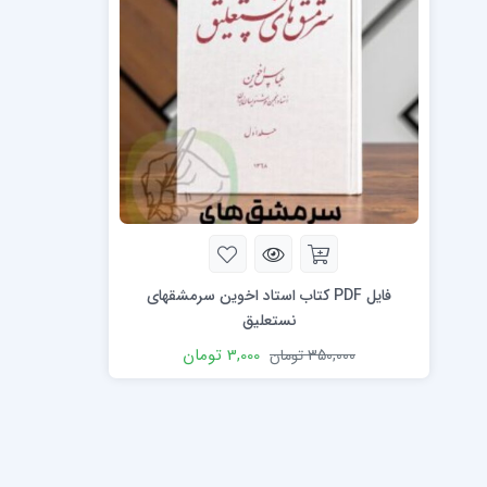
دورۀ کرسیو1
خط تحریری (
دورۀ کرسیو2
ضخامت نویسی 
کاپرپلیت با قلم
کاپرپلیت با خودکار
فایل PDF کتاب استاد اخوین سرمشقهای
نستعلیق
3,000
تومان
350,000
تومان