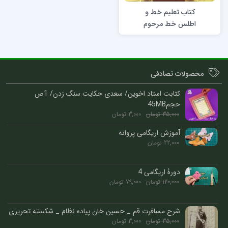
کتاب تعلیم خط و
اطلس خط مرحوم
استاد حبیب اله
فضائلی
محصولات تصادفی
کتابت استاد اخوین/ سعدی حکایت سنگ زدن/ 1ص
حجم45MB
35,000
تومان
3,000
تومان
آموزش اریگامی پروانه
22,000
تومان
دورۀ اریگامی 4
120,000
تومان
79,000
تومان
شرح مسافرت قم _ حسین خان پیاده نظام _ شکسته تحریری
35,000
تومان
3,000
تومان