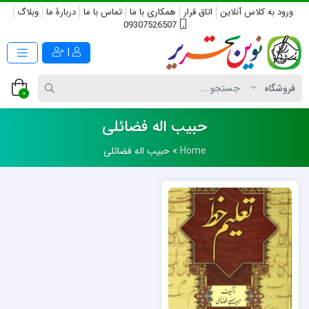
ورود به کلاس آنلاین
اتاق قرار
همکاری با ما
تماس با ما
دربارۀ ما
وبلاگ
09307526507
|
0
حبیب اله فضائلی
Home
»
حبیب اله فضائلی