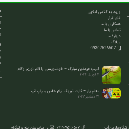
ورود به کلاس آنلاین
اتاق قرار
ا
همکاری با ما
خ
تماس با ما
ا
دربارۀ ما
وبلاگ
ک
09307526507
خ
پ
س
کلیپ عیدتون مبارک – خوشنویسی با قلم نوری وکام
11 آوریل 2024
معلم یار – کارت تبریک ایام خاص و پاپ آپ
31 دسامبر 2023
کاشانی || آموزشگاه: 1.انجمن‌خوشنویسان‌صادقیه 2.آموزشگاه‌سازمان‌آب
09307526507
در پیام‌رسان بله و تلگرام