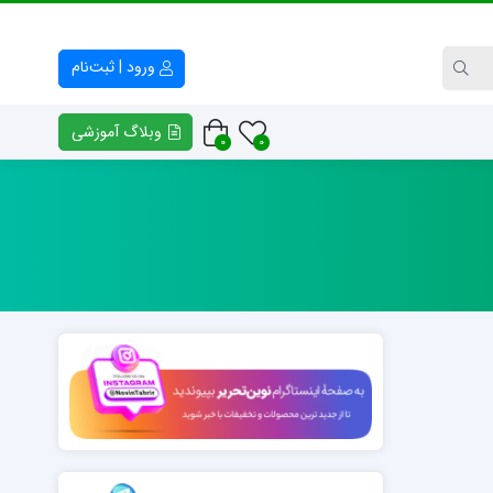
ورود | ثبت‌نام
وبلاگ آموزشی
0
0
کتاب راهنمای معلم و والدین
فایل خوشنیوسی – وکتور خط
پلنر افق
انواع بسم الله الرّحمن الرّحیم
فرهنگ و هنر هفتم
انواع تابلوهای سوره حمد
کتابچه کلاس خط مدرسه مفید
امضای اساتید خوشنویسی
کتابچه کلاس خط مدرسه روشنگر
خوشنویسی «ن و القلم»
نمونه‌های خوشنویسی «منت خدای را عزوجل»