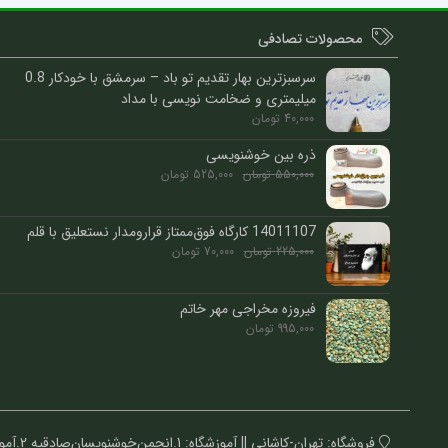
محصولات تصادفی
سرسبزترین بهار تقدیم تو باد – سرمشق با خودکار 0.8
میلیمتری و ضخامت نویسی با مداد
40,000
تومان
ذره بین خوشنویسی
550,000
تومان
525,000
تومان
14011107 کارگاه فوق‌ممتاز قرارومدار نستعلیق با قلم
225,000
تومان
70,000
تومان
فیروزه مخراجی مهر خاتم
995,000
تومان
فروشگاه: تهران-