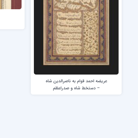
دورۀ کرسیو1
خط تحریری (
دورۀ کرسیو2
ضخامت نویسی 
کاپرپلیت با قلم
کاپرپلیت با خودکار
عریضه احمد قوام به ناصرالدین شاه
– دستخط شاه و صدراعظم