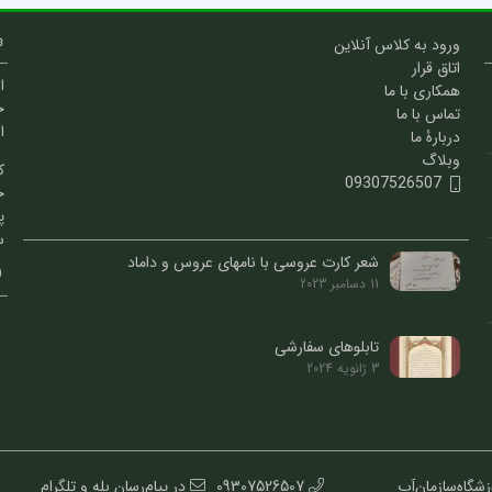
ورود به کلاس آنلاین
اتاق قرار
ا
همکاری با ما
خ
تماس با ما
ا
دربارۀ ما
وبلاگ
ک
09307526507
خ
پ
س
شعر کارت عروسی با نامهای عروس و داماد
11 دسامبر 2023
تابلوهای سفارشی
3 ژانویه 2024
کاشانی || آموزشگاه: 1.انجمن‌خوشنویسان‌صادقیه 2.آموزشگاه‌سازمان‌آب
09307526507
در پیام‌رسان بله و تلگرام