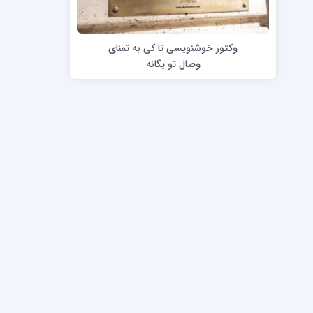
وکتور خوشنویسی تا کی به تمنای
دورۀ کرسیو1
خط تحریری (
وصال تو یگانه
دورۀ کرسیو2
ضخامت نویسی 
کاپرپلیت با قلم
کاپرپلیت با خودکار