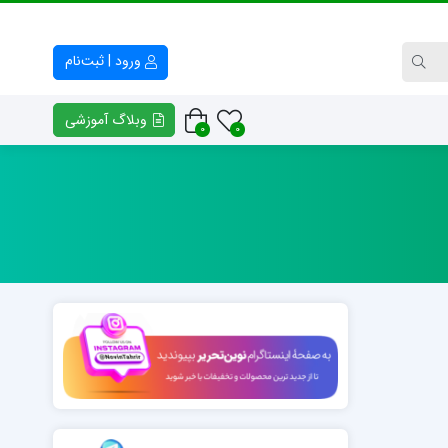
ورود | ثبت‌نام
وبلاگ آموزشی
0
0
کتاب راهنمای معلم و والدین
فایل خوشنیوسی – وکتور خط
پلنر افق
انواع بسم الله الرّحمن الرّحیم
فرهنگ و هنر هفتم
انواع تابلوهای سوره حمد
کتابچه کلاس خط مدرسه مفید
امضای اساتید خوشنویسی
کتابچه کلاس خط مدرسه روشنگر
خوشنویسی «ن و القلم»
نمونه‌های خوشنویسی «منت خدای را عزوجل»