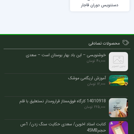
دستنویس دوران قاجار
محصولات تصادفی
خوشنویسی – این باد بهار بوستان است – سعدی
40,000
تومان
آموزش اریگامی موشک
12,000
تومان
14010918 کارگاه فوق‌ممتاز قرارومدار نستعلیق با قلم
225,000
تومان
کتابت استاد اخوین/ سعدی حکایت سنگ زدن/ 1ص
حجم45MB