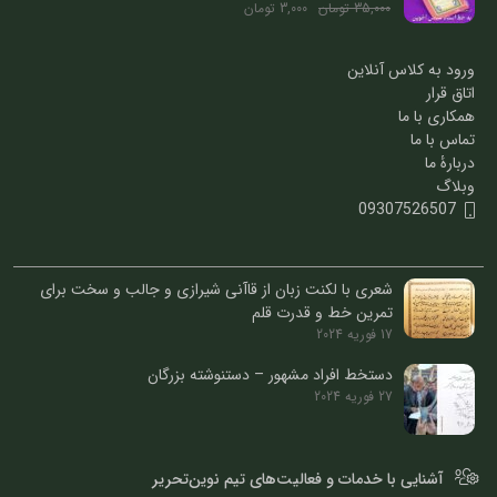
35,000
تومان
3,000
تومان
ورود به کلاس آنلاین
اتاق قرار
همکاری با ما
تماس با ما
دربارۀ ما
وبلاگ
09307526507
شعری با لکنت زبان از قاآنی شیرازی و جالب و سخت برای
تمرین خط و قدرت قلم
17 فوریه 2024
دستخط افراد مشهور – دستنوشته بزرگان
27 فوریه 2024
آشنایی با خدمات و فعالیت‌های تیم نوین‌تحریر