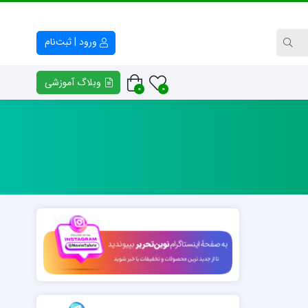
ورود | ثبت‌نام
وبلاگ آموزشی
0
0
کتاب راهنمای معلم و والدین
فایل خوشنیوسی – وکتور خط
پلنر افق
انواع بسم الله الرّحمن الرّحیم
فرهنگ و هنر هفتم
انواع تابلوهای سوره حمد
کتابچه کلاس خط مدرسه مفید
امضای اساتید خوشنویسی
کتابچه کلاس خط مدرسه روشنگر
خوشنویسی «ن و القلم»
نمونه‌های خوشنویسی «منت خدای را عزوجل»