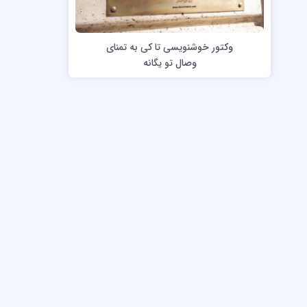
وکتور خوشنویسی تا کی به تمنای
دورۀ کرسیو1
خط تحریری (
وصال تو یگانه
دورۀ کرسیو2
ضخامت نویسی 
کاپرپلیت با قلم
کاپرپلیت با خودکار