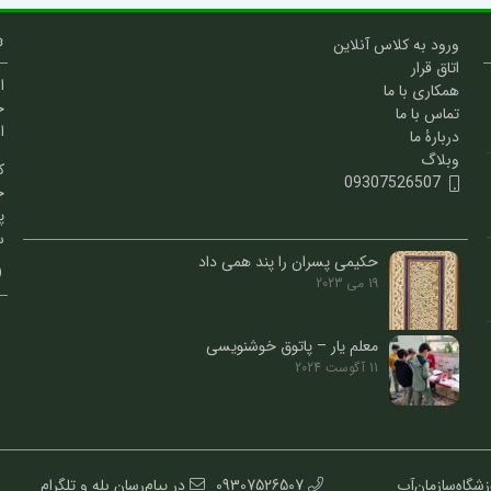
ورود به کلاس آنلاین
اتاق قرار
ا
همکاری با ما
خ
تماس با ما
ا
دربارۀ ما
وبلاگ
ک
09307526507
خ
پ
س
حکیمی پسران را پند همی داد
19 می 2023
معلم یار – پاتوق خوشنویسی
11 آگوست 2024
کاشانی || آموزشگاه: 1.انجمن‌خوشنویسان‌صادقیه 2.آموزشگاه‌سازمان‌آب
09307526507
در پیام‌رسان بله و تلگرام