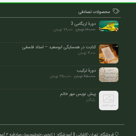
محصولات تصادفی
دورۀ اریگامی 3
120,000
تومان
79,000
تومان
کتابت در همسایگی ابوسعید – استاد فلسفی
3,000
تومان
دورۀ ترکیب
450,000
تومان
350,000
تومان
پیش نویس مهر خاتم
رایگان
فروشگاه: تهران-