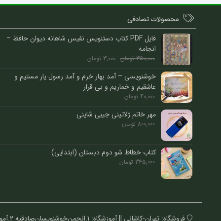
محصولات تصادفی
فایل PDF کتاب دستنویس نفیس شاهانه دیوان حافظ –
انجامه
350,000
تومان
3,000
تومان
خوشنویسی – آمد بهار خرم و آمد رسول یار مستیم و
عاشقیم و خماریم و بی قرار
40,000
تومان
مهر خاتم ژلاتینی جیبی شاینی
800,000
تومان
کتاب خطاط شو دوم دبستان (ابتدایی)
345,000
تومان
فروشگاه: تهران-