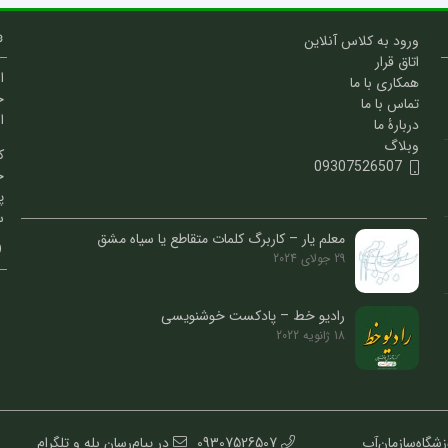
ورود به کلاس آنلاین
اتاق قرار
ا
همکاری با ما
خ
تماس با ما
ا
دربارۀ ما
وبلاگ
ک
09307526507
خ
پ
س
معلم یار – کاربرگ کلمات متقاطع یا سیاه مشق
29 جولای 2024
رادیو خط – پادکست خوشنویسی
18 ژانویه 2022
کاشانی || آموزشگاه: 1.انجمن‌خوشنویسان‌صادقیه 2.آموزشگاه‌سازمان‌آب
09307526507
در پیام‌رسان بله و تلگرام