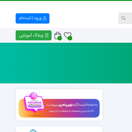
ورود | ثبت‌نام
وبلاگ آموزشی
0
0
کتاب راهنمای معلم و والدین
فایل خوشنیوسی – وکتور خط
پلنر افق
انواع بسم الله الرّحمن الرّحیم
فرهنگ و هنر هفتم
انواع تابلوهای سوره حمد
کتابچه کلاس خط مدرسه مفید
امضای اساتید خوشنویسی
کتابچه کلاس خط مدرسه روشنگر
خوشنویسی «ن و القلم»
نمونه‌های خوشنویسی «منت خدای را عزوجل»