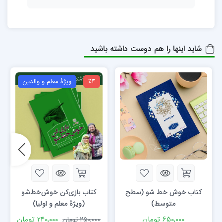
شاید اینها را هم دوست داشته باشید
٪4
ویژۀ معلم و والدین
کتاب خوش خط شو (سطح
کتاب بازی‌کن خوش‌خط‌شو
متوسط)
(ویژۀ معلم و اولیا)
650,000
تومان
240,000
تومان
250,000
تومان