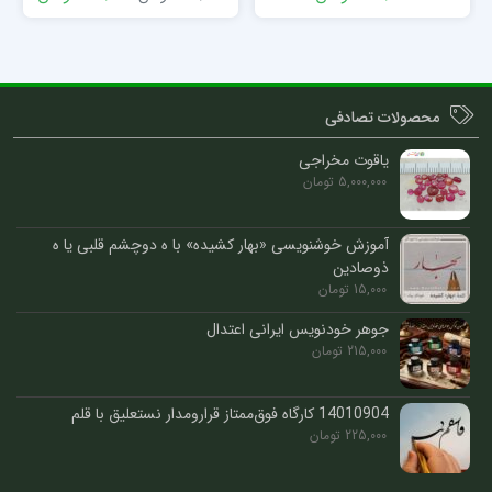
محصولات تصادفی
یاقوت مخراجی
5,000,000
تومان
آموزش خوشنویسی «بهار کشیده» با ه دوچشم قلبی یا ه
ذوصادین
15,000
تومان
جوهر خودنویس ایرانی اعتدال
215,000
تومان
14010904 کارگاه فوق‌ممتاز قرارومدار نستعلیق با قلم
225,000
تومان