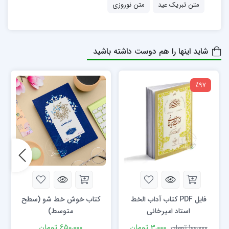
متن تبریک عید
متن نوروزی
شاید اینها را هم دوست داشته باشید
٪97
فایل PDF کتاب آداب الخط
کتاب خوش خط شو (سطح
استاد امیرخانی
متوسط)
3,000
تومان
650,000
تومان
100,000
تومان